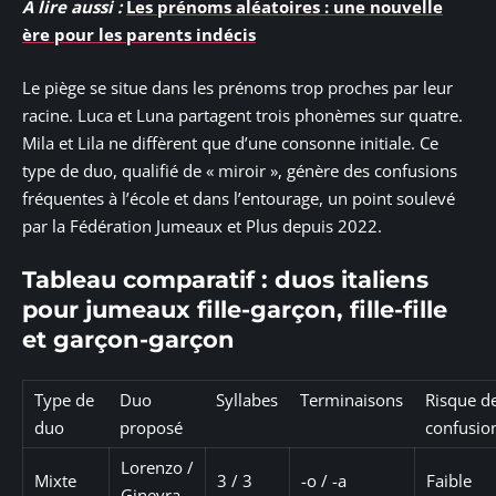
A lire aussi :
Les prénoms aléatoires : une nouvelle
ère pour les parents indécis
Le piège se situe dans les prénoms trop proches par leur
racine. Luca et Luna partagent trois phonèmes sur quatre.
Mila et Lila ne diffèrent que d’une consonne initiale. Ce
type de duo, qualifié de « miroir », génère des confusions
fréquentes à l’école et dans l’entourage, un point soulevé
par la Fédération Jumeaux et Plus depuis 2022.
Tableau comparatif : duos italiens
pour jumeaux fille-garçon, fille-fille
et garçon-garçon
Type de
Duo
Syllabes
Terminaisons
Risque d
duo
proposé
confusio
Lorenzo /
Mixte
3 / 3
-o / -a
Faible
Ginevra